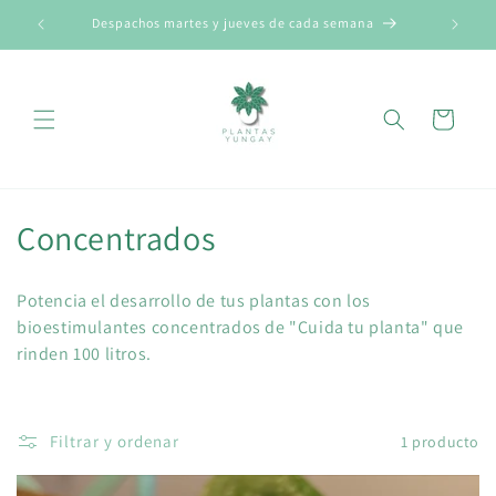
Ir
directamente
Despachos martes y jueves de cada semana
Read
al contenido
the
Privacy
Carrito
Policy
C
Concentrados
o
Potencia el desarrollo de tus plantas con los
l
bioestimulantes concentrados de "Cuida tu planta" que
rinden 100 litros.
e
c
c
Filtrar y ordenar
1 producto